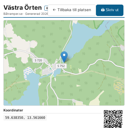
Västra Örten
Båtramp
← Tillbaka till platsen
🖨 Skriv ut
Båtramper.se · Genererad 2026-08-07 12:39
Koordinater
59.638350, 13.561660