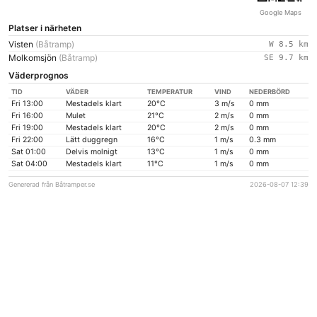
Google Maps
Platser i närheten
Visten
(Båtramp)
W 8.5 km
Molkomsjön
(Båtramp)
SE 9.7 km
Väderprognos
TID
VÄDER
TEMPERATUR
VIND
NEDERBÖRD
Fri 13:00
Mestadels klart
20°C
3 m/s
0 mm
Fri 16:00
Mulet
21°C
2 m/s
0 mm
Fri 19:00
Mestadels klart
20°C
2 m/s
0 mm
Fri 22:00
Lätt duggregn
16°C
1 m/s
0.3 mm
Sat 01:00
Delvis molnigt
13°C
1 m/s
0 mm
Sat 04:00
Mestadels klart
11°C
1 m/s
0 mm
Genererad från Båtramper.se
2026-08-07 12:39