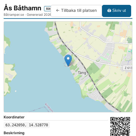
Ås Båthamn
Båtramp
← Tillbaka till platsen
🖨 Skriv ut
Båtramper.se · Genererad 2026-08-06 13:34
Koordinater
63.242050, 14.528770
Beskrivning