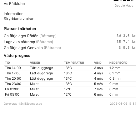
Ås Båtklubb
Google Maps
Information:
Skyddad av pirar
Platser i närheten
Ga färjeläget Rödön
(Båtramp)
SW 3.6 km
Lugnviks båtramp
(Båtramp)
SE 7.4 km
Ga färjeläget Genvalla
(Båtramp)
S 9.8 km
Väderprognos
TID
VÄDER
TEMPERATUR
VIND
NEDERBÖRD
Thu 14:00
Tätt duggregn
13°C
3 m/s
1.2 mm
Thu 17:00
Lätt duggregn
13°C
4 m/s
0.1 mm
Thu 20:00
Lätt duggregn
13°C
4 m/s
0.3 mm
Thu 23:00
Mulet
13°C
5 m/s
0 mm
Fri 02:00
Mulet
12°C
7 m/s
0 mm
Fri 05:00
Mulet
12°C
6 m/s
0 mm
Genererad från Båtramper.se
2026-08-06 13:34