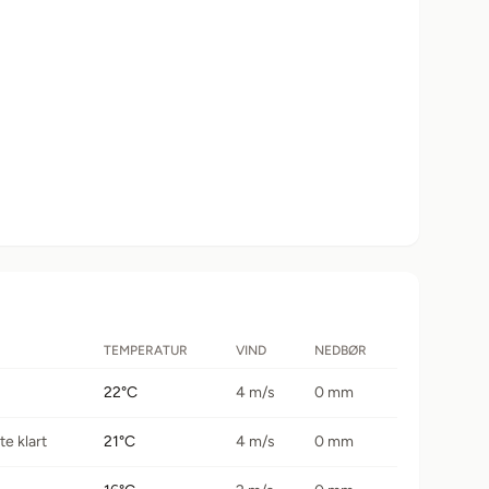
ligt
ligt
TEMPERATUR
VIND
NEDBØR
22°C
4 m/s
0 mm
e klart
21°C
4 m/s
0 mm