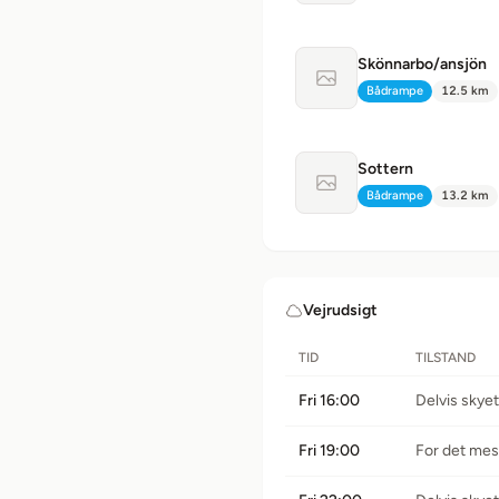
Skönnarbo/ansjön
Intet billede tilgænge
Bådrampe
12.5 km
Type:
Afstand:
Sottern
Intet billede tilgænge
Bådrampe
13.2 km
Type:
Afstand:
Vejrudsigt
TID
TILSTAND
Fri 16:00
Delvis skyet
Fri 19:00
For det mest