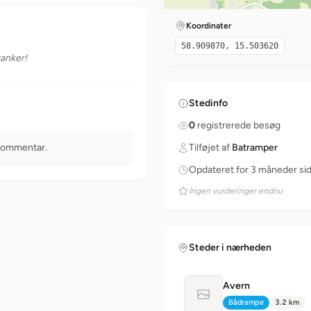
Koordinater
58.909870, 15.503620
tanker!
Stedinfo
0
registrerede besøg
 kommentar.
Tilføjet af
Batramper
Opdateret for 3 måneder si
Ingen vurderinger endnu
Steder i nærheden
Avern
Intet billede tilgænge
Bådrampe
3.2 km
Type:
Afstand: