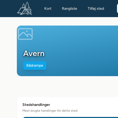
Kort
Rangliste
Tilføj sted
Avern
Bådrampe
Stedshandlinger
Mest brugte handlinger for dette sted