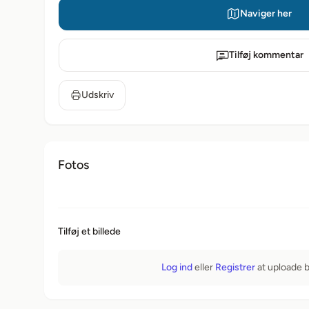
Naviger her
Tilføj kommentar
Udskriv
Fotos
Tilføj et billede
Log ind
eller
Registrer
at uploade bi