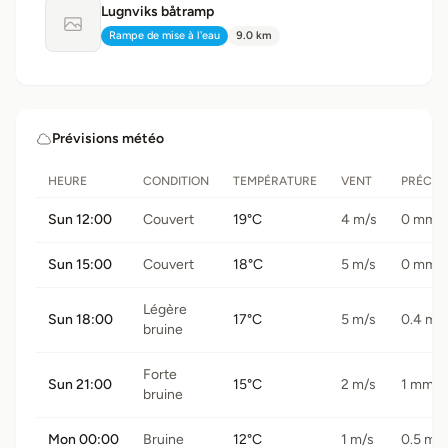
Lugnviks båtramp
Aucune photo disponible
Rampe de mise à l'eau
9.0 km
Type:
Distance:
Prévisions météo
HEURE
CONDITION
TEMPÉRATURE
VENT
PRÉCIPI
Sun 12:00
Couvert
19°C
4 m/s
0 mm
Sun 15:00
Couvert
18°C
5 m/s
0 mm
Légère
Sun 18:00
17°C
5 m/s
0.4 m
bruine
Forte
Sun 21:00
15°C
2 m/s
1 mm
bruine
Mon 00:00
Bruine
12°C
1 m/s
0.5 mm