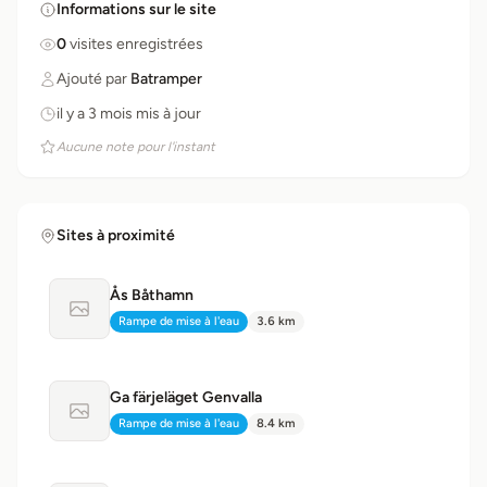
Informations sur le site
0
visites enregistrées
Ajouté par
Batramper
il y a 3 mois mis à jour
Aucune note pour l'instant
Sites à proximité
Ås Båthamn
Aucune photo disponible
Rampe de mise à l'eau
3.6 km
Type:
Distance:
Ga färjeläget Genvalla
Aucune photo disponible
Rampe de mise à l'eau
8.4 km
Type:
Distance: