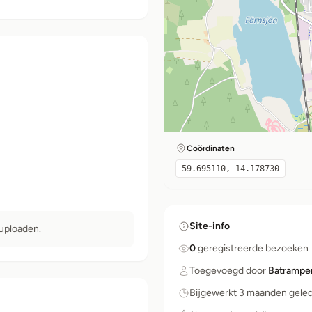
Coördinaten
59.695110, 14.178730
Site-info
 uploaden.
0
geregistreerde bezoeken
Toegevoegd door
Batrampe
Bijgewerkt 3 maanden gele