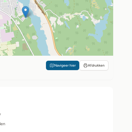
Navigeer hier
Afdrukken
r
den