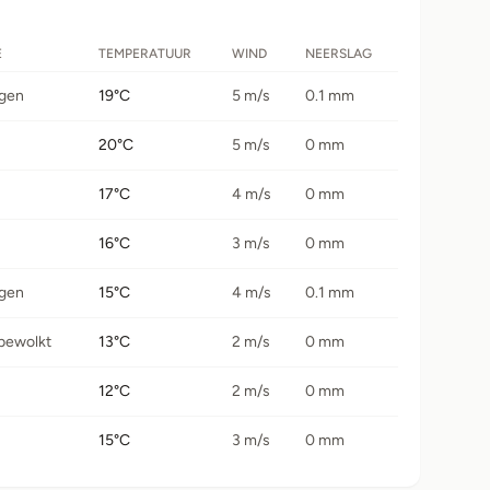
E
TEMPERATUUR
WIND
NEERSLAG
egen
19°C
5 m/s
0.1 mm
20°C
5 m/s
0 mm
17°C
4 m/s
0 mm
16°C
3 m/s
0 mm
egen
15°C
4 m/s
0.1 mm
 bewolkt
13°C
2 m/s
0 mm
12°C
2 m/s
0 mm
15°C
3 m/s
0 mm