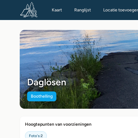
Kaart
Ranglijst
Locatie toevoege
Daglösen
Boothelling
Hoogtepunten van voorzieningen
Foto's:
2