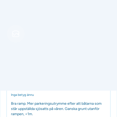
på kärra max 240 cm
Tillagd av Batramper
för 3 månader sedan
Båtramp
Listerby, Slättanäs
Inga betyg ännu
Bra ramp. Mer parkeringsutrymme efter att båtarna som
står uppställda sjösatts på våren. Ganska grunt utanför
rampen, <1m.