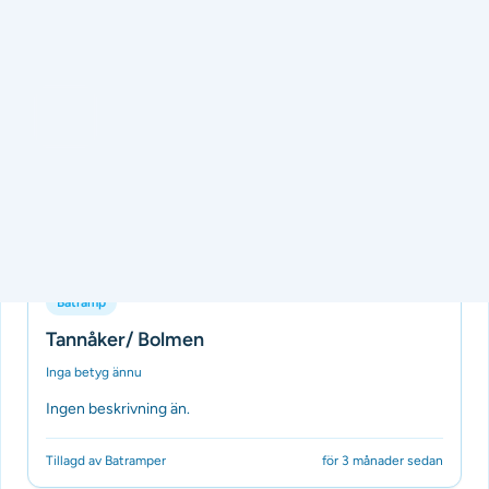
Tillagd av Batramper
för 3 månader sedan
Båtramp
Tannåker/ Bolmen
Inga betyg ännu
Ingen beskrivning än.
Tillagd av Batramper
för 3 månader sedan