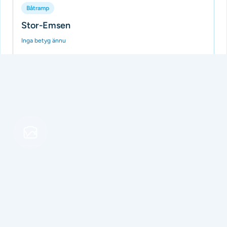
Båtramp
Stor-Emsen
Inga betyg ännu
Liten ramp, med gjuten ramp en liten bit, men inte under
bilens framhjul
Tillagd av Batramper
för 3 månader sedan
Båtramp