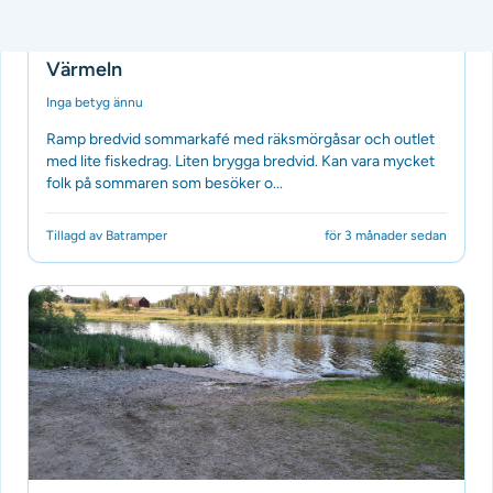
Båtramp
Värmeln
Inga betyg ännu
Ramp bredvid sommarkafé med räksmörgåsar och outlet
med lite fiskedrag. Liten brygga bredvid. Kan vara mycket
folk på sommaren som besöker o...
Tillagd av Batramper
för 3 månader sedan