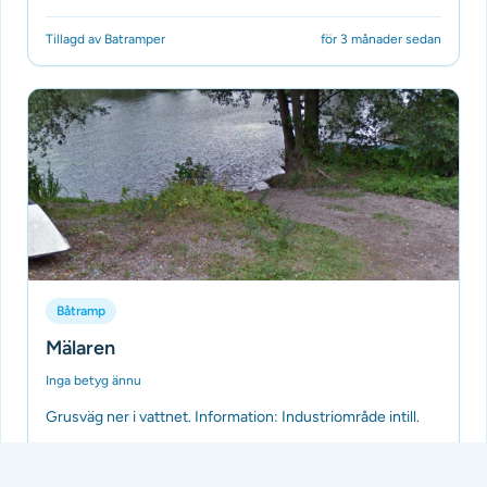
Tillagd av Batramper
för 3 månader sedan
Båtramp
Mälaren
Inga betyg ännu
Grusväg ner i vattnet. Information: Industriområde intill.
Tillagd av Batramper
för 3 månader sedan