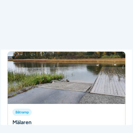
Solö
Inga betyg ännu
Ingen beskrivning än.
Tillagd av Batramper
för 3 månader sedan
Båtramp
Mälaren
Inga betyg ännu