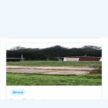
Kråkviken Västra silen
Inga betyg ännu
Bra ramp med stor grusparkering
Tillagd av Batramper
för 3 månader sedan
Båtramp
Betarsjön, Junsele
Inga betyg ännu