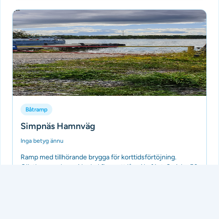
Båtramp
Simpnäs Hamnväg
Inga betyg ännu
Ramp med tillhörande brygga för korttidsförtöjning.
Gästhamn saknas. Nyckel finns att låna i kaféet. Swisha 50
kr med text Rampen till 070 4...
Tillagd av Batramper
för 3 månader sedan