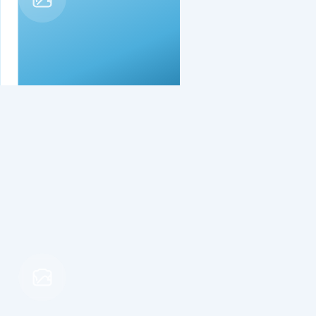
Båtramp
Privat Batramp kontakta ägaren
Inga betyg ännu
Privat båtrsmp kontakta ägaren.
Tillagd av Batramper
för 3 månader sedan