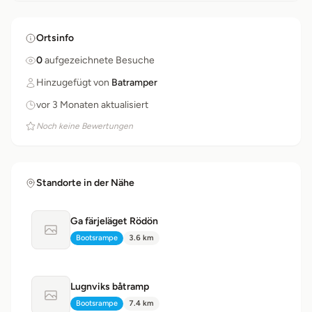
Ortsinfo
0
aufgezeichnete Besuche
Hinzugefügt von
Batramper
vor 3 Monaten aktualisiert
Noch keine Bewertungen
Standorte in der Nähe
Ga färjeläget Rödön
Kein Foto verfügbar
Bootsrampe
3.6 km
Typ:
Distanz:
Lugnviks båtramp
Kein Foto verfügbar
Bootsrampe
7.4 km
Typ:
Distanz: