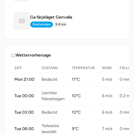
Ga färjeläget Genvalla
Kein Foto verfügbar
Bootsrampe
9.8 km
Typ:
Distanz:
Wettervorhersage
ZEIT
ZUSTAND
TEMPERATUR
WIND
FÄLLUN
Mon 21:00
Bedeckt
11°C
5 m/s
0 mm
Leichter
Tue 00:00
10°C
6 m/s
0.2 mm
Nieselregen
Tue 03:00
Bedeckt
10°C
6 m/s
0 mm
Teilweise
Tue 06:00
9°C
7 m/s
0 mm
bewölkt