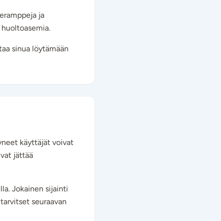
eneramppeja ja
a huoltoasemia.
ttaa sinua löytämään
yneet käyttäjät voivat
ivat jättää
a. Jokainen sijainti
 tarvitset seuraavan