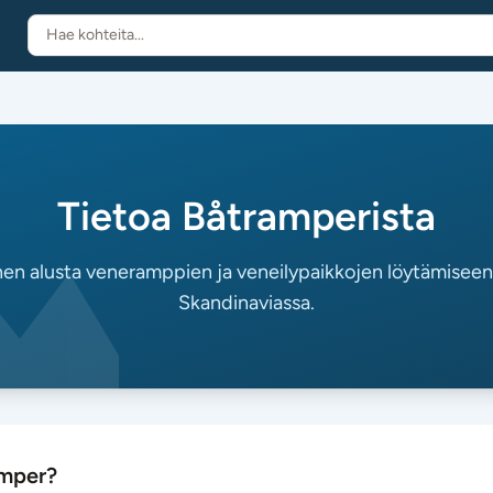
Tietoa Båtramperista
nen alusta veneramppien ja veneilypaikkojen löytämiseen
Skandinaviassa.
amper?