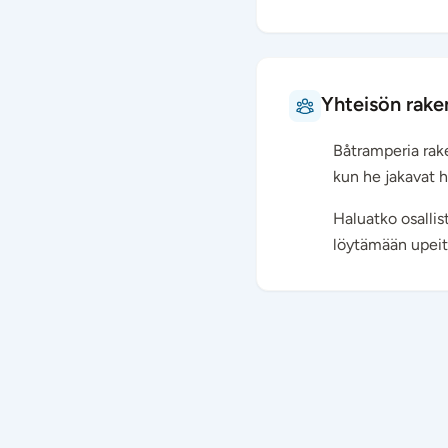
Yhteisön rak
Båtramperia rak
kun he jakavat h
Haluatko osallist
löytämään upeit