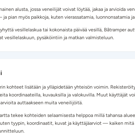
ainen alusta, jossa veneilijät voivat löytää, jakaa ja arvioida v
– ja pian myös paikkoja, kuten vierassatamia, luonnonsatamia j
yhyttä vesillelaskua tai kokonaista päivää vesillä, Båtramper au
at vesillelaskuun, pysäköintiin ja matkan valmisteluun.
i
in kohteet lisätään ja ylläpidetään yhteisön voimin. Rekisteröit
eita koordinaateilla, kuvauksilla ja valokuvilla. Muut käyttäjät vo
rvioita auttaakseen muita veneilijöitä.
kartta tekee kohteiden selaamisesta helppoa millä tahansa alueell
 kuten tyypin, koordinaatit, kuvat ja käyttäjäarviot — kaiken mitä
unnitteluun.