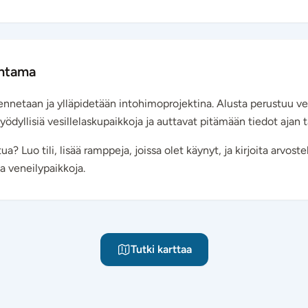
entama
ennetaan ja ylläpidetään intohimoprojektina. Alusta perustuu v
yödyllisiä vesillelaskupaikkoja ja auttavat pitämään tiedot ajan t
ua? Luo tili, lisää ramppeja, joissa olet käynyt, ja kirjoita arvost
a veneilypaikkoja.
Tutki karttaa