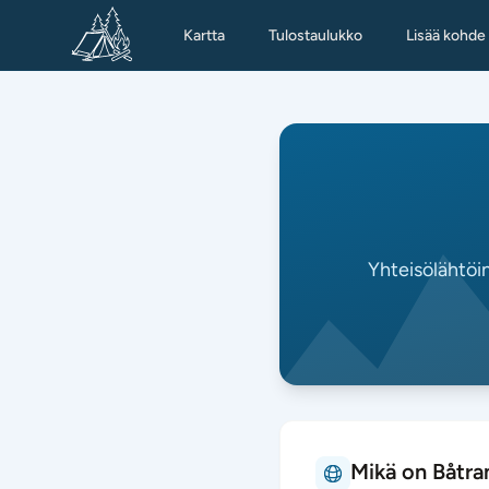
Kartta
Tulostaulukko
Lisää kohde
Yhteisölähtöi
Mikä on Båtr