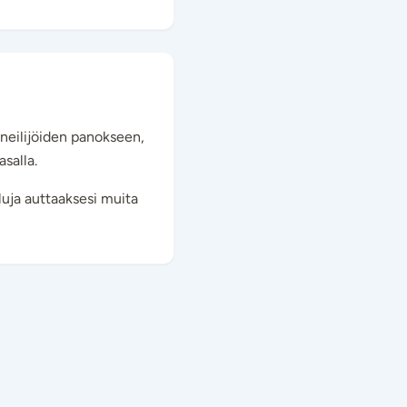
eneilijöiden panokseen,
asalla.
eluja auttaaksesi muita