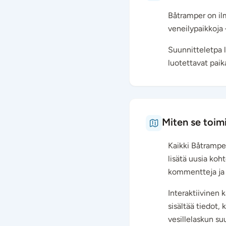
Båtramper on ilm
veneilypaikkoja 
Suunnitteletpa l
luotettavat paik
Miten se toimi
Kaikki Båtramper
lisätä uusia koht
kommentteja ja a
Interaktiivinen 
sisältää tiedot,
vesillelaskun su