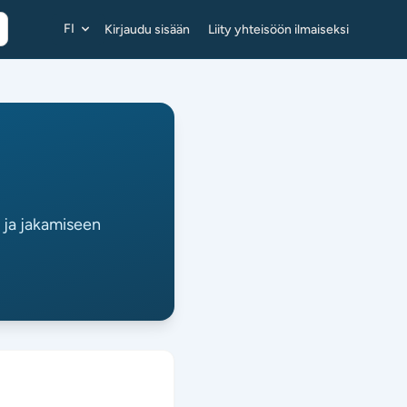
FI
Kirjaudu sisään
Liity yhteisöön ilmaiseksi
 ja jakamiseen