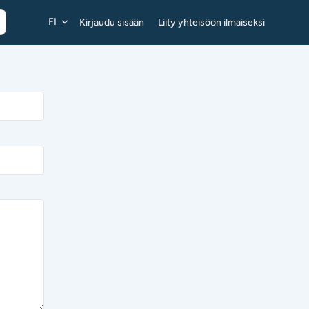
FI
Kirjaudu sisään
Liity yhteisöön ilmaiseksi