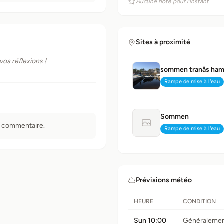
Aucune note pour l'instant
Sites à proximité
os réflexions !
sommen tranås ha
Rampe de mise à l'eau
Type:
Sommen
n commentaire.
Aucune photo disponi
Rampe de mise à l'eau
Type:
Prévisions météo
HEURE
CONDITION
Sun 10:00
Généralement