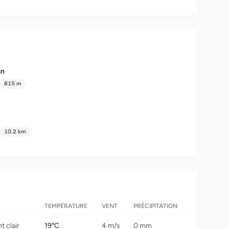
mn
815 m
Distance:
ble
10.2 km
Distance:
TEMPÉRATURE
VENT
PRÉCIPITATION
 clair
19°C
4 m/s
0 mm