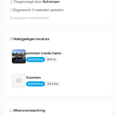
Toegevoegd door
Batramper
Bijgewerkt 3 maanden geleden
Nog geen beoordelingen
Nabijgelegen locaties
sommen tranås hamn
Boothelling
815 m
Type:
Afstand:
Sommen
Geen foto beschikbaar
Boothelling
10.2 km
Type:
Afstand:
Weersverwachting