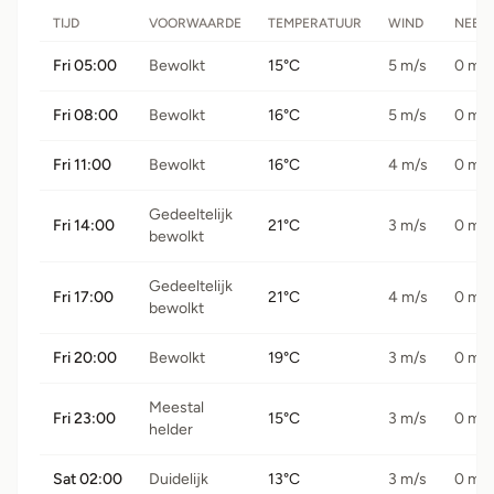
TIJD
VOORWAARDE
TEMPERATUUR
WIND
NEER
Fri 05:00
Bewolkt
15°C
5 m/s
0 mm
Fri 08:00
Bewolkt
16°C
5 m/s
0 mm
Fri 11:00
Bewolkt
16°C
4 m/s
0 mm
Gedeeltelijk
Fri 14:00
21°C
3 m/s
0 mm
bewolkt
Gedeeltelijk
Fri 17:00
21°C
4 m/s
0 mm
bewolkt
Fri 20:00
Bewolkt
19°C
3 m/s
0 mm
Meestal
Fri 23:00
15°C
3 m/s
0 mm
helder
Sat 02:00
Duidelijk
13°C
3 m/s
0 mm