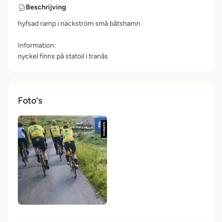
Beschrijving
hyfsad ramp i näckström små båtshamn
Information:
nyckel finns på statoil i tranås
Foto's