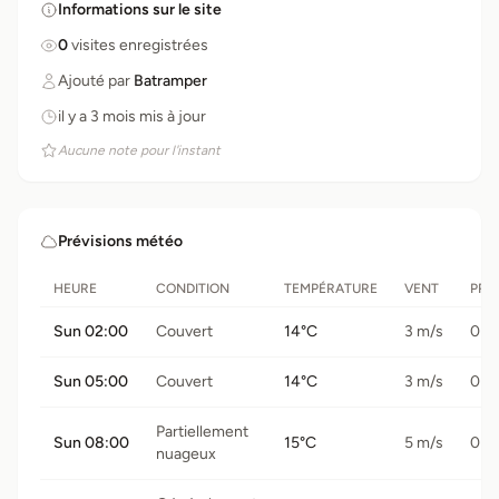
Informations sur le site
0
visites enregistrées
Ajouté par
Batramper
il y a 3 mois mis à jour
Aucune note pour l'instant
Prévisions météo
HEURE
CONDITION
TEMPÉRATURE
VENT
PRÉ
Sun 02:00
Couvert
14°C
3 m/s
0 
Sun 05:00
Couvert
14°C
3 m/s
0 
Partiellement
Sun 08:00
15°C
5 m/s
0 
nuageux