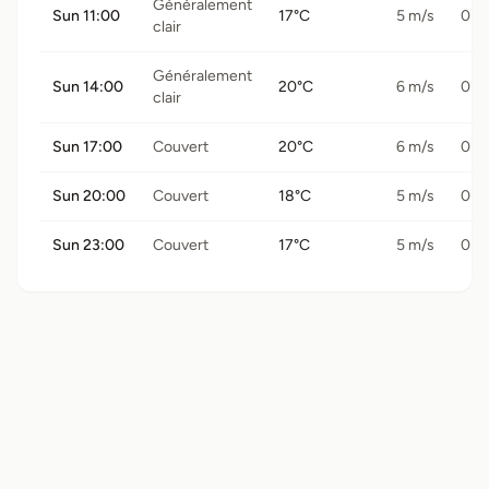
Généralement
Sun 11:00
17°C
5 m/s
0 
clair
Généralement
Sun 14:00
20°C
6 m/s
0 
clair
Sun 17:00
Couvert
20°C
6 m/s
0 
Sun 20:00
Couvert
18°C
5 m/s
0 
Sun 23:00
Couvert
17°C
5 m/s
0 