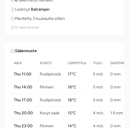
0
tallennetut vierailut
Lisännyt
Batramper
Päivitetty 3 kuukautta sitten
Ei vielä arvioita
Sääennuste
AIKA
KUNTO
LÄMPÖTILA
TUULI
SADEMÄÄR
Thu 11:00
Puolipilvistä
17°C
5 m/s
0 mm
Thu 14:00
Pilvinen
18°C
5 m/s
0 mm
Thu 17:00
Puolipilvistä
18°C
5 m/s
0 mm
Thu 20:00
Kevyt sade
15°C
4 m/s
1.9 mm
Thu 23:00
Pilvinen
14°C
4 m/s
0 mm