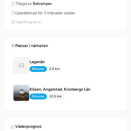
Tillagd av
Batramper
Uppdaterad för 3 månader sedan
Inga betyg ännu
Platser i närheten
Laganån
Ingen bild tillgänglig
Båtramp
2.6 km
Typ:
Avstånd:
Kösen, Angelstad, Kronbergs Län
Båtramp
12.5 km
Typ:
Avstånd:
Väderprognos