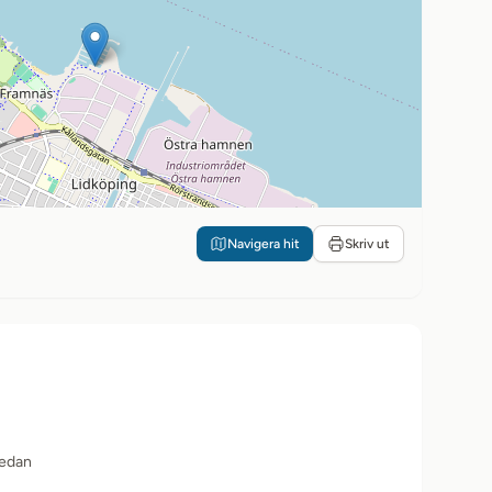
Navigera hit
Skriv ut
sedan