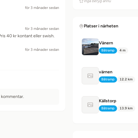
Inga betyg ännu
för 3 månader sedan
Platser i närheten
för 3 månader sedan
is 40 kr kontant eller swish.
Vänern
för 3 månader sedan
Båtramp
4 m
Typ:
Avstånd:
värnen
Ingen bild tillgänglig
Båtramp
12.2 km
Typ:
Avstånd:
n kommentar.
Källstorp
Ingen bild tillgänglig
Båtramp
13.9 km
Typ:
Avstånd: