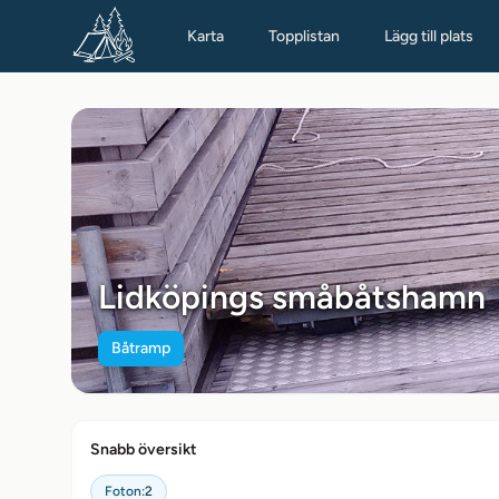
Karta
Topplistan
Lägg till plats
Lidköpings småbåtshamn
Båtramp
Snabb översikt
Foton:
2