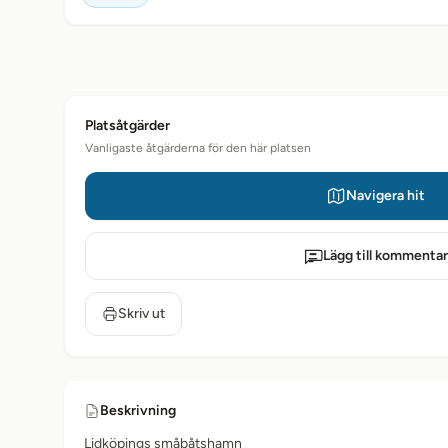
Platsåtgärder
Vanligaste åtgärderna för den här platsen
Navigera hit
Lägg till kommentar
Skriv ut
Beskrivning
Lidköpings småbåtshamn