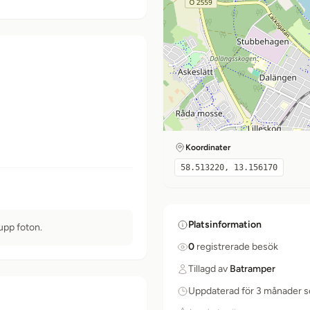
Koordinater
58.513220, 13.156170
Platsinformation
 upp foton.
0
registrerade besök
Tillagd av
Batramper
Uppdaterad för 3 månader 