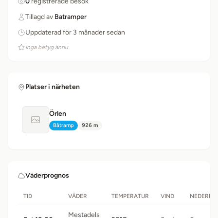
0
registrerade besök
Tillagd av
Batramper
Uppdaterad för 3 månader sedan
Inga betyg ännu
Platser i närheten
Örlen
Ingen bild tillgänglig
Båtramp
926 m
Typ:
Avstånd:
Väderprognos
TID
VÄDER
TEMPERATUR
VIND
NEDERBÖ
Mestadels