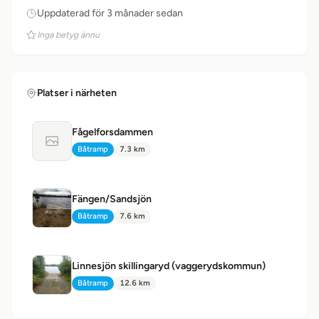
Uppdaterad för 3 månader sedan
Inga betyg ännu
Platser i närheten
Fågelforsdammen
Ingen bild tillgänglig
Båtramp
7.3 km
Typ:
Avstånd:
Fängen/Sandsjön
Båtramp
7.6 km
Typ:
Avstånd:
Linnesjön skillingaryd (vaggerydskommun)
Båtramp
12.6 km
Typ:
Avstånd: