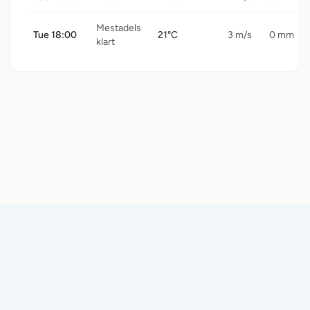
Mestadels
Tue 18:00
21°C
3 m/s
0 mm
klart
© 2026 Båtramper