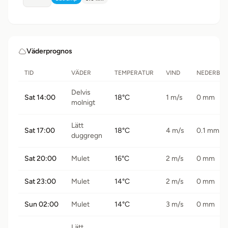
Typ:
Avstånd:
Väderprognos
TID
VÄDER
TEMPERATUR
VIND
NEDERBÖ
Delvis
Sat 14:00
18°C
1 m/s
0 mm
molnigt
Lätt
Sat 17:00
18°C
4 m/s
0.1 mm
duggregn
Sat 20:00
Mulet
16°C
2 m/s
0 mm
Sat 23:00
Mulet
14°C
2 m/s
0 mm
Sun 02:00
Mulet
14°C
3 m/s
0 mm
Lätt