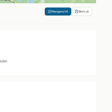
Navigera hit
Skriv ut
sedan