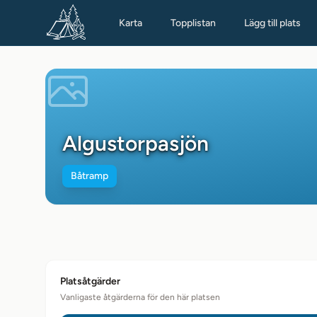
Karta
Topplistan
Lägg till plats
Algustorpasjön
Båtramp
Platsåtgärder
Vanligaste åtgärderna för den här platsen