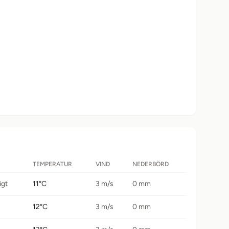
TEMPERATUR
VIND
NEDERBÖRD
igt
11°C
3 m/s
0 mm
12°C
3 m/s
0 mm