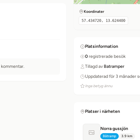
Koordinater
57.434720, 13.624400
Platsinformation
0
registrerade besök
n kommentar.
Tillagd av
Batramper
Uppdaterad för 3 månader 
Inga betyg ännu
Platser i närheten
Norra gussjön
Ingen bild tillgänglig
Båtramp
3.9 km
Typ:
Avstånd: