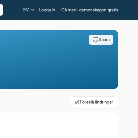
SV
Logga in
Gå med i gemenskapen gratis
Spara
Föreslå ändringar