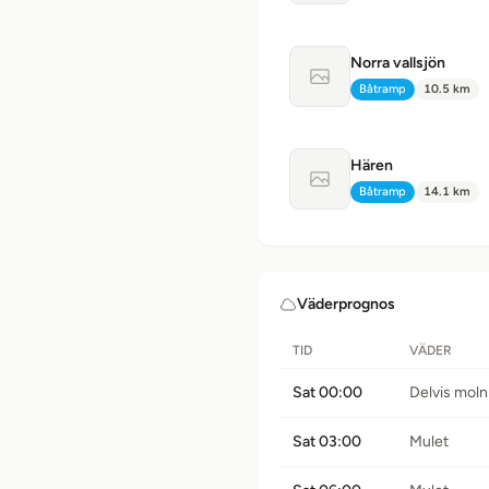
Norra vallsjön
Ingen bild tillgänglig
Båtramp
10.5 km
Typ:
Avstånd:
Hären
Ingen bild tillgänglig
Båtramp
14.1 km
Typ:
Avstånd:
Väderprognos
TID
VÄDER
Sat 00:00
Delvis moln
Sat 03:00
Mulet