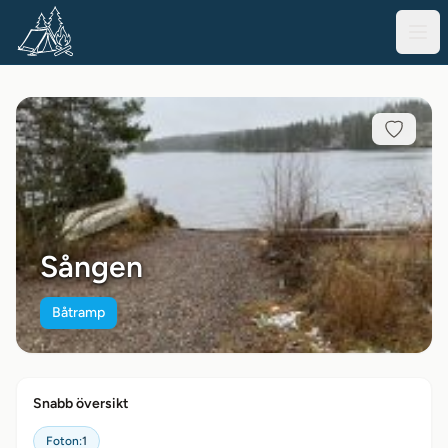
Sången
Båtramp
Snabb översikt
Foton:
1