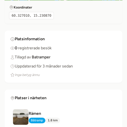
Koordinater
60.327010, 15.230870
Platsinformation
0
registrerade besök
Tillagd av
Batramper
Uppdaterad för 3 månader sedan
Inga betyg ännu
Platser i närheten
Rämen
Båtramp
1.8 km
Typ:
Avstånd: